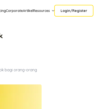
cing
Corporate
Artikel
Resources
Login/Register
k
cok bagi orang-orang