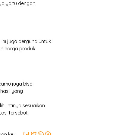
ya yaitu dengan
.
ini juga berguna untuk
n harga produk
 kamu juga bisa
hasil yang
h. Intinya sesuaikan
tasi tersebut.
an ke :