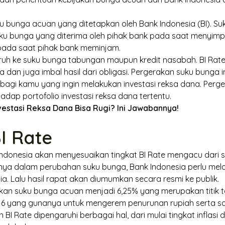
u bunga acuan yang ditetapkan oleh Bank Indonesia (BI). Su
ku bunga yang diterima oleh pihak bank pada saat menyimp
pada saat pihak bank meminjam.
ruh ke suku bunga tabungan maupun kredit nasabah. BI Rat
an juga imbal hasil dari obligasi. Pergerakan suku bunga in
 bagi kamu yang ingin melakukan investasi reksa dana. Per
dap portofolio investasi reksa dana tertentu.
vestasi Reksa Dana Bisa Rugi? Ini Jawabannya!
BI
Rate
Indonesia akan menyesuaikan tingkat BI Rate mengacu dari s
tnya dalam perubahan suku bunga, Bank Indonesia perlu me
a. Lalu hasil rapat akan diumumkan secara resmi ke publik.
kan suku bunga acuan menjadi 6,25% yang merupakan titik te
6 yang gunanya untuk mengerem penurunan rupiah serta sa
 BI Rate dipengaruhi berbagai hal, dari mulai tingkat inflas