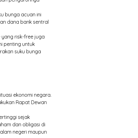
ku bunga acuan ini
an dana bank sentral
e yang
risk-free
juga
i penting untuk
gerakan suku bunga
ituasi ekonomi negara.
lakukan Rapat Dewan
rtinggi sejak
ham dan obligasi di
i dalam negeri maupun