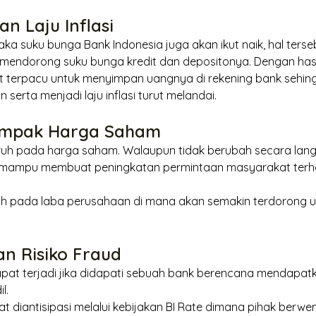
an Laju Inflasi
, maka suku bunga Bank Indonesia juga akan ikut naik, hal ters
mendorong suku bunga kredit dan depositonya. Dengan has
t terpacu untuk menyimpan uangnya di rekening bank sehi
n serta menjadi laju inflasi turut melandai.
ampak Harga Saham
uh pada harga saham. Walaupun tidak berubah secara lan
 mampu membuat peningkatan permintaan masyarakat terh
ruh pada laba perusahaan di mana akan semakin terdorong
an Risiko
Fraud
at terjadi jika didapati sebuah bank berencana mendapat
il.
t diantisipasi melalui kebijakan BI
Rate
dimana pihak berwen