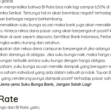
 global.
 memprediksi bahwa BI Rate bisa naik lagi sampai 6,50% di
ika Serikat. Tentunya hal ini akan berimbas negatif terhad
gan berbagai negara berkembang.
a menaikkan suku bunga acuan maka bank juga akan menaik
to. Kinerja reksa dana pasar uang akan berpengaruh positif
kan di aset seperti deposito Sertifikat Bank Indonesia, Pe
angka waktu kurang dari setahun.
dapatan dan reksa dana campuran berpengaruh jika adanya
n dananya di obligasi. Jika suku bunga naik, maka harga ob
bungan terbalik antara suku bunga dengan harga obligasi.
 saham, suku bunga acuan memiliki dampak yang beragam t
rta saham individual yang ada dalam sebuah produk. Tujuan 
rs yang cenderung punya dampak positif terhadap pasar sa
enis-jenis Suku Bunga Bank, Jangan Salah Lagi!
Rate
gsi dari BI Rate, yaitu: