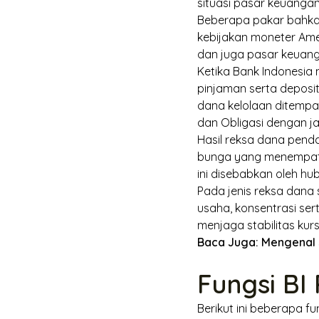
situasi pasar keuangan
Beberapa pakar bahkan
kebijakan moneter Amer
dan juga pasar keuan
Ketika Bank Indonesi
pinjaman serta deposi
dana kelolaan ditempat
dan Obligasi dengan j
Hasil reksa dana pen
bunga yang menempatka
ini disebabkan oleh hu
Pada jenis reksa dana
usaha, konsentrasi se
menjaga stabilitas ku
Baca Juga:
Mengenal J
Fungsi BI
Berikut ini beberapa fun