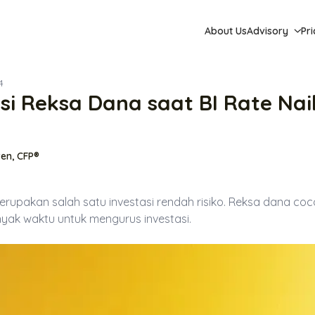
About Us
Advisory
Pri
4
asi Reksa Dana saat BI Rate Nai
en, CFP®
erupakan salah satu investasi rendah risiko. Reksa dana co
nyak waktu untuk mengurus investasi.