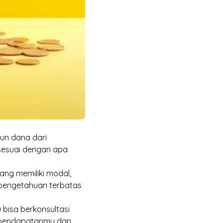
un dana dari
 sesuai dengan apa
ng memiliki modal,
 pengetahuan terbatas
u bisa
berkonsultasi
i pendapatanmu dan