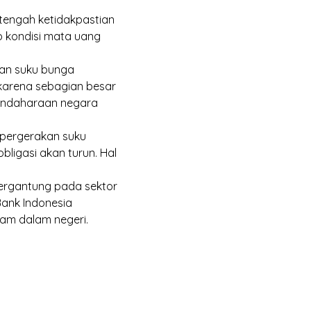
 tengah ketidakpastian
ap kondisi mata uang
kan suku bunga
 karena sebagian besar
rbendaharaan negara
 pergerakan suku
ligasi akan turun. Hal
ergantung pada sektor
Bank Indonesia
ham dalam negeri.