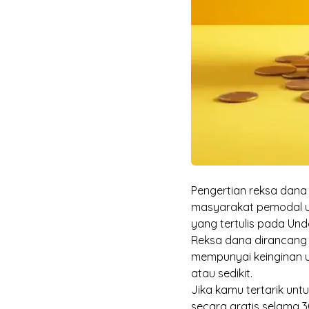
Pengertian reksa dan
masyarakat pemodal un
yang tertulis pada Und
Reksa dana dirancang 
mempunyai keinginan u
atau sedikit.
Jika kamu tertarik unt
secara gratis
selama 3