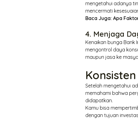
mengetahui adanya tin
mencermati kesesuaian
Baca Juga:
Apa Fakto
4. Menjaga Da
Kenaikan bunga Bank I
mengontrol daya kons
maupun jasa ke masyar
Konsisten
Setelah mengetahui ad
memahami bahwa perge
didapatkan.
Kamu bisa mempertimban
dengan tujuan investasi