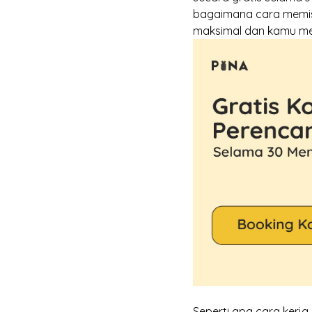
bagaimana cara memisah
maksimal dan kamu me
Seperti apa cara kerj