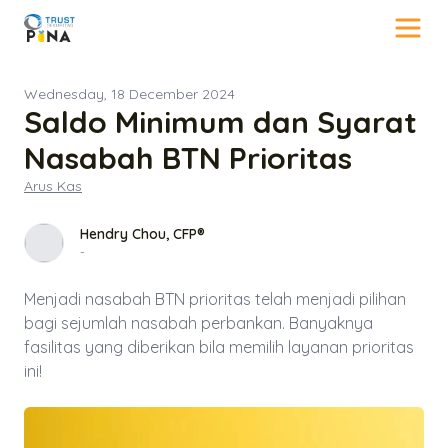
Wednesday, 18 December 2024
Saldo Minimum dan Syarat
Nasabah BTN Prioritas
Arus Kas
Hendry Chou, CFP®
-
Menjadi nasabah BTN prioritas telah menjadi pilihan
bagi sejumlah nasabah perbankan. Banyaknya
fasilitas yang diberikan bila memilih layanan prioritas
ini!