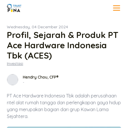
Wednesday, 04 December 2024
Profil, Sejarah & Produk PT
Ace Hardware Indonesia
Tbk (ACES)
Investasi
Hendry Chou, CFP®
-
PT Ace Hardware Indonesia Tbk adalah perusahaan
ritel alat rumah tangga dan perlengkapan gaya hidup
yang merupakan bagian dari grup Kawan Lama
Sejahtera.