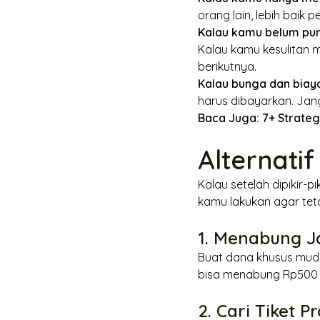
orang lain, lebih baik
Kalau kamu belum pun
Kalau kamu kesulitan 
berikutnya.
Kalau bunga dan biaya
harus dibayarkan. Jang
Baca Juga:
7+ Strateg
Alternati
Kalau setelah dipikir-p
kamu lakukan agar te
1. Menabung J
Buat dana khusus mudik
bisa menabung Rp500 r
2. Cari Tiket P