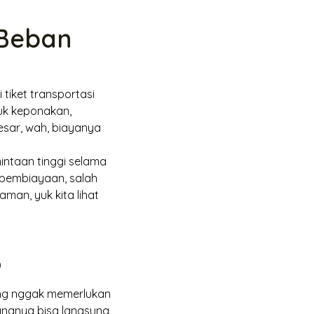
 Beban
 tiket transportasi
tuk keponakan,
sar, wah, biayanya
mintaan tinggi selama
f pembiayaan, salah
man, yuk kita lihat
?
ang nggak memerlukan
dananya bisa langsung