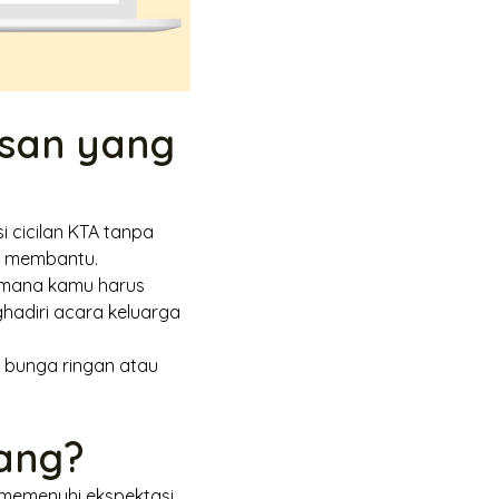
usan yang
i cicilan KTA tanpa
g membantu.
di mana kamu harus
hadiri acara keluarga
bunga ringan atau
ang?
u memenuhi ekspektasi