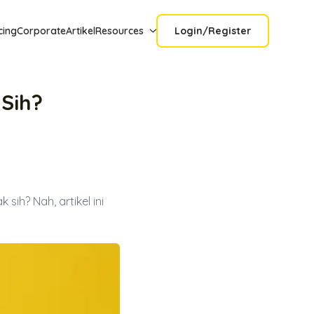
cing
Corporate
Artikel
Resources
Login/Register
 Sih?
sih? Nah, artikel ini