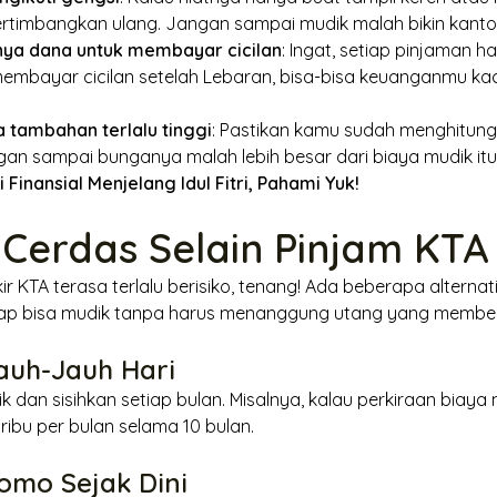
 pertimbangkan ulang. Jangan sampai mudik malah bikin kanto
ya dana untuk membayar cicilan
: Ingat, setiap pinjaman h
membayar cicilan setelah Lebaran, bisa-bisa keuanganmu kac
 tambahan terlalu tinggi
: Pastikan kamu sudah menghitung
an sampai bunganya malah lebih besar dari biaya mudik itu 
i Finansial Menjelang Idul Fitri, Pahami Yuk!
f Cerdas Selain Pinjam KTA
ikir KTA terasa terlalu berisiko, tenang! Ada beberapa alterna
tap bisa mudik tanpa harus menanggung utang yang membe
auh-Jauh Hari
 dan sisihkan setiap bulan. Misalnya, kalau perkiraan biaya
ibu per bulan selama 10 bulan.
romo Sejak Dini