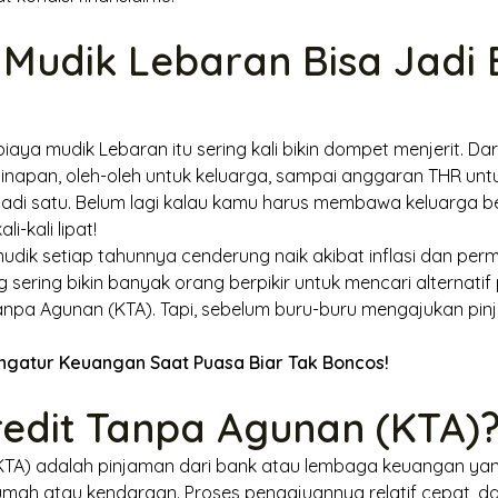
Mudik Lebaran Bisa Jadi
biaya mudik Lebaran itu sering kali bikin dompet menjerit. Dari
ginapan, oleh-oleh untuk keluarga, sampai anggaran THR un
i satu. Belum lagi kalau kamu harus membawa keluarga be
-kali lipat!
mudik setiap tahunnya cenderung naik akibat inflasi dan per
g sering bikin banyak orang berpikir untuk mencari alternati
anpa Agunan (KTA). Tapi, sebelum buru-buru mengajukan pinja
ngatur Keuangan Saat Puasa Biar Tak Boncos!
redit Tanpa Agunan (KTA)
(KTA) adalah pinjaman dari bank atau lembaga keuangan y
rumah atau kendaraan. Proses pengajuannya relatif cepat, 