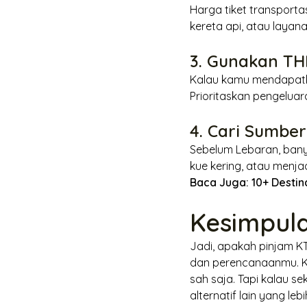
Harga tiket transporta
kereta api, atau laya
3. Gunakan TH
Kalau kamu mendapatka
Prioritaskan pengeluar
4. Cari Sumbe
Sebelum Lebaran, bany
kue kering, atau menja
Baca Juga:
10+ Destin
Kesimpula
Jadi, apakah pinjam K
dan perencanaanmu. K
sah saja. Tapi kalau s
alternatif lain yang leb