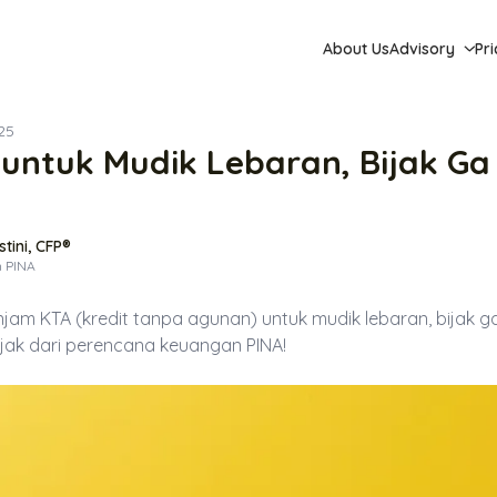
About Us
Advisory
Pri
25
untuk Mudik Lebaran, Bijak Ga
tini, CFP®
n PINA
jam KTA (kredit tanpa agunan) untuk mudik lebaran, bijak gak 
ak dari perencana keuangan PINA!