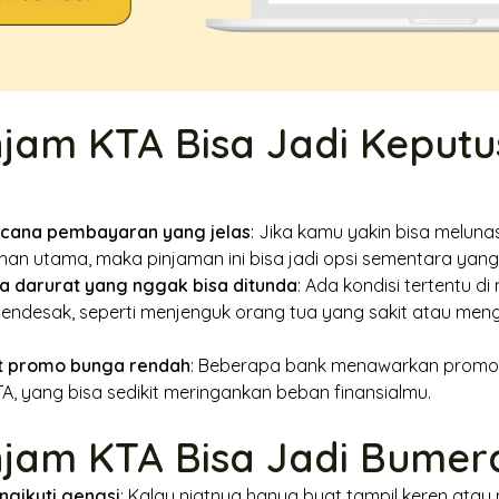
jam KTA Bisa Jadi Keput
ncana pembayaran yang jelas
: Jika kamu yakin bisa melunas
n utama, maka pinjaman ini bisa jadi opsi sementara yan
a darurat yang nggak bisa ditunda
: Ada kondisi tertentu 
endesak, seperti menjenguk orang tua yang sakit atau meng
t promo bunga rendah
: Beberapa bank menawarkan promo 
A, yang bisa sedikit meringankan beban finansialmu.
njam KTA Bisa Jadi Bumer
gikuti gengsi
: Kalau niatnya hanya buat tampil keren ata