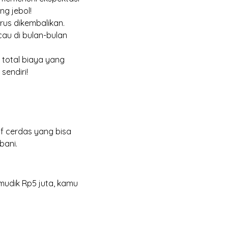
ng jebol!
arus dikembalikan.
au di bulan-bulan
 total biaya yang
sendiri!
tif cerdas yang bisa
bani.
 mudik Rp5 juta, kamu