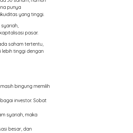
 pada 30 saham, namun
ena punya
kuiditas yang tinggi.
 syariah,
kapitalisasi pasar.
ada saham tertentu,
lebih tinggi dengan
h masih bingung memilih
ebagai investor. Sobat
ham syariah, maka
sasi besar, dan