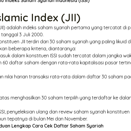
u Indeks Saham Syariah Indonesia (ISSI)
lamic Index (JII)
JII) adalah indeks saham syariah pertama yang tercatat di 
tanggal 3 Juli 2000.
nstituen JII terdiri dari 30 saham syariah yang paling likuid
an beberapa kriteria, diantaranya:
suk dalam konstituen ISSI sudah tercatat dalam jangka wa
m 60 daftar saham dengan rata-rata kapitalisasi pasar terti
 nilai harian transaksi rata-rata dalam daftar 30 saham pa
di atas menghasilkan 30 saham terpilih yang terdaftar ke dal
SI, penyeleksian ulang dan review saham syariah konstituen 
ahun tepatnya di bulan Mei dan November.
anduan Lengkap Cara Cek Daftar Saham Syariah