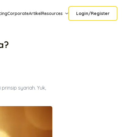
cing
Corporate
Artikel
Resources
Login/Register
na?
prinsip syariah. Yuk,