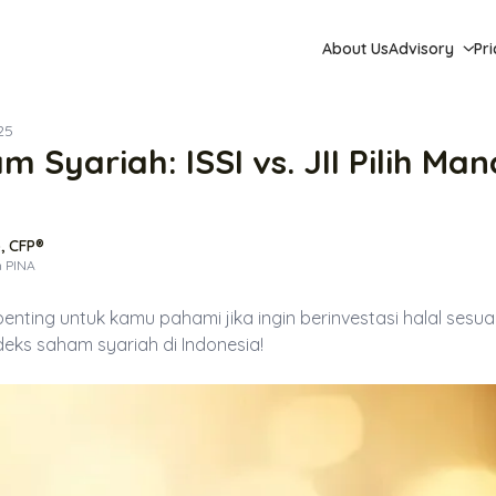
About Us
Advisory
Pri
25
 Syariah: ISSI vs. JII Pilih Ma
, CFP®
n PINA
nting untuk kamu pahami jika ingin berinvestasi halal sesuai 
eks saham syariah di Indonesia!