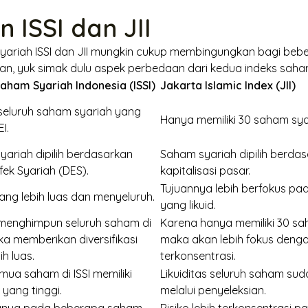
 ISSI dan JII
yariah ISSI dan JII mungkin cukup membingungkan bagi beber
ian,
yuk
simak dulu aspek perbedaan dari kedua indeks saham 
aham Syariah Indonesia (ISSI)
Jakarta Islamic Index (JII)
 seluruh saham syariah yang
Hanya memiliki 30 saham syar
I.
ariah dipilih berdasarkan
Saham syariah dipilih berdas
fek Syariah (DES).
kapitalisasi pasar.
Tujuannya lebih berfokus p
ang lebih luas dan menyeluruh.
yang likuid.
menghimpun seluruh saham di
Karena hanya memiliki 30 sah
a memberikan diversifikasi
maka akan lebih fokus dengan
ih luas.
terkonsentrasi.
mua saham di ISSI memiliki
Likuiditas seluruh saham suda
s yang tinggi.
melalui penyeleksian.