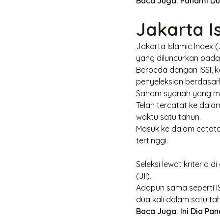
Baca Juga:
Pahami Dul
Jakarta Is
Jakarta Islamic Index
(
yang diluncurkan pada 
Berbeda dengan ISSI, ko
penyeleksian berdasark
Saham syariah yang ma
Telah tercatat ke dala
waktu satu tahun.
Masuk ke dalam catatan
tertinggi.
Seleksi lewat kriteria 
(JII).
Adapun sama seperti IS
dua kali dalam satu t
Baca Juga:
Ini Dia P