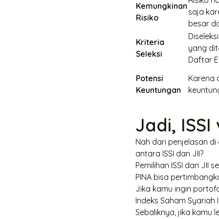
Risiko 
Kemungkinan
saja kar
Risiko
besar d
Diseleks
Kriteria
yang di
Seleksi
Daftar E
Potensi
Karena d
Keuntungan
keuntung
Jadi, ISSI 
Nah
dari penjelasan di
antara ISSI dan JII?
Pemilihan ISSI dan JII 
PINA bisa pertimbangk
Jika kamu ingin porto
Indeks Saham Syariah I
Sebaliknya, jika kamu 