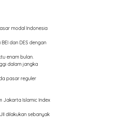
pasar modal Indonesia
 di BEI dan DES dengan
ktu enam bulan.
nggi dalam jangka
da pasar reguler
am
Jakarta Islamic Index
JII dilakukan sebanyak