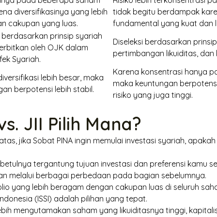
hanya pada beberapa saham
Risiko lebih terkonsentrasi
ena diversifikasinya yang lebih
tidak begitu berdampak kar
an cakupan yang luas.
fundamental yang kuat dan li
i berdasarkan prinsip syariah
Diseleksi berdasarkan prinsip
terbitkan oleh OJK dalam
pertimbangan likuiditas, dan 
fek Syariah.
Karena konsentrasi hanya p
iversifikasi lebih besar, maka
maka keuntungan berpotensi 
an berpotensi lebih stabil.
risiko yang juga tinggi.
vs. JII Pilih Mana?
 atas, jika Sobat PINA ingin memulai investasi syariah, apaka
sebetulnya tergantung tujuan investasi dan preferensi kamu s
an melalui berbagai perbedaan pada bagian sebelumnya.
folio yang lebih beragam dengan cakupan luas di seluruh sa
ndonesia (ISSI) adalah pilihan yang tepat.
lebih mengutamakan saham yang likuiditasnya tinggi, kapitali