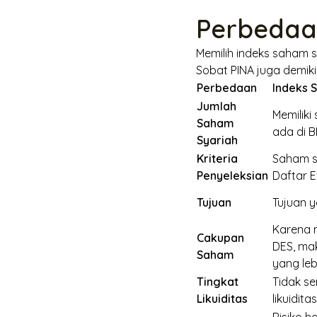
Perbedaan
Memilih indeks saham s
Sobat PINA juga demik
Perbedaan
Indeks S
Jumlah
Memiliki
Saham
ada di BE
Syariah
Kriteria
Saham sy
Penyeleksian
Daftar E
Tujuan
Tujuan y
Karena 
Cakupan
DES, mak
Saham
yang leb
Tingkat
Tidak se
Likuiditas
likuidita