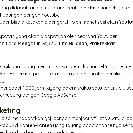
 yang didapatkan oleh seorang Youtuber dari
channel
nya ten
rhubungan dengan Youtube.
uber bisa dikatakan dipengaruhi oleh monetisasi akun YouTu
patan yang akan didapatkan oleh seorang Youtuber.
an Cara Mengatur Gaji 30 Juta Bulanan, Praktekkan!
ngiklanan yang memungkinkan pemilik
channel
Youtube men
s. Beberapa persyaratan harus dipenuhi oleh pemilik akun
ut.
mencapai 4.000 jam tayang dalam waktu satu tahun, lalu set
erhubung dengan Google AdSense.
rketing
a bisa mendapatkan gaji dengan menjadi
affiliate
suatu produ
 produk di konten-konten yang tayang pada
channel
nya send
rdasarkan banyaknya produk terjual.