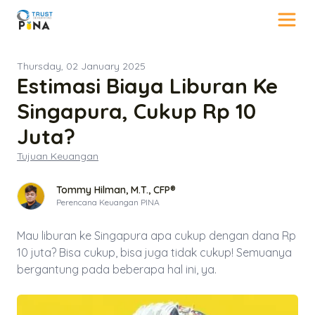
Thursday, 02 January 2025
Estimasi Biaya Liburan Ke
Singapura, Cukup Rp 10
Juta?
Tujuan Keuangan
Tommy Hilman, M.T., CFP®
Perencana Keuangan PINA
Mau liburan ke Singapura apa cukup dengan dana Rp
10 juta? Bisa cukup, bisa juga tidak cukup! Semuanya
bergantung pada beberapa hal ini, ya.