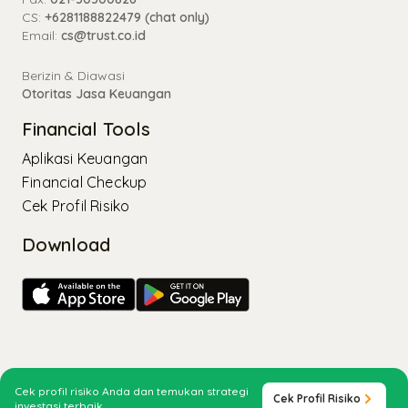
CS:
+6281188822479 (chat only)
Email:
cs@trust.co.id
Berizin & Diawasi
Otoritas Jasa Keuangan
Financial Tools
Aplikasi Keuangan
Financial Checkup
Cek Profil Risiko
Download
Copyright ©
2026
PT Trust Sekuritas |
Kebijakan Privasi
Cek profil risiko Anda dan temukan strategi
Cek Profil Risiko
investasi terbaik.