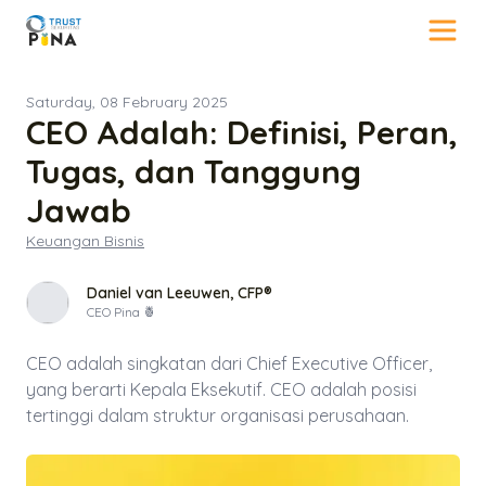
Saturday, 08 February 2025
CEO Adalah: Definisi, Peran,
Tugas, dan Tanggung
Jawab
Keuangan Bisnis
Daniel van Leeuwen, CFP®
CEO Pina 🍍
CEO adalah singkatan dari Chief Executive Officer,
yang berarti Kepala Eksekutif. CEO adalah posisi
tertinggi dalam struktur organisasi perusahaan.