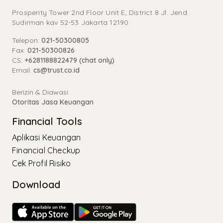
Prosperity Tower 2nd Floor Unit E, District 8 Jl. Jend.
Sudirman kav 52-53 Jakarta 12190
Telepon:
021-50300805
Fax:
021-50300826
CS:
+6281188822479 (chat only)
Email:
cs@trust.co.id
Berizin & Diawasi
Otoritas Jasa Keuangan
Financial Tools
Aplikasi Keuangan
Financial Checkup
Cek Profil Risiko
Download