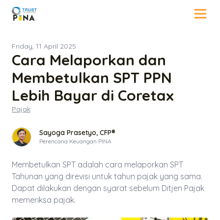
Friday, 11 April 2025
Cara Melaporkan dan
Membetulkan SPT PPN
Lebih Bayar di Coretax
Pajak
Sayoga Prasetyo, CFP®
Perencana Keuangan PINA
Membetulkan SPT adalah cara melaporkan SPT
Tahunan yang direvisi untuk tahun pajak yang sama.
Dapat dilakukan dengan syarat sebelum Ditjen Pajak
memeriksa pajak.