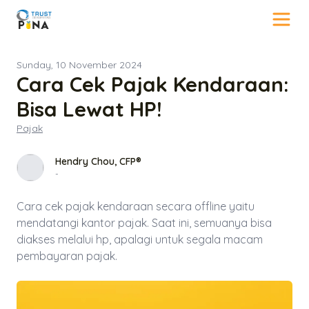
Sunday, 10 November 2024
Cara Cek Pajak Kendaraan:
Bisa Lewat HP!
Pajak
Hendry Chou, CFP®
-
Cara cek pajak kendaraan secara offline yaitu
mendatangi kantor pajak. Saat ini, semuanya bisa
diakses melalui hp, apalagi untuk segala macam
pembayaran pajak.