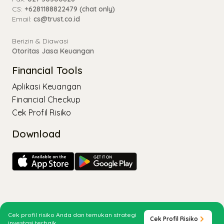
CS:
+6281188822479 (chat only)
Email:
cs@trust.co.id
Berizin & Diawasi
Otoritas Jasa Keuangan
Financial Tools
Aplikasi Keuangan
Financial Checkup
Cek Profil Risiko
Download
Copyright ©
2026
PT Trust Sekuritas |
Kebijakan Privasi
Cek profil risiko Anda dan temukan strategi
Cek Profil Risiko
investasi terbaik.