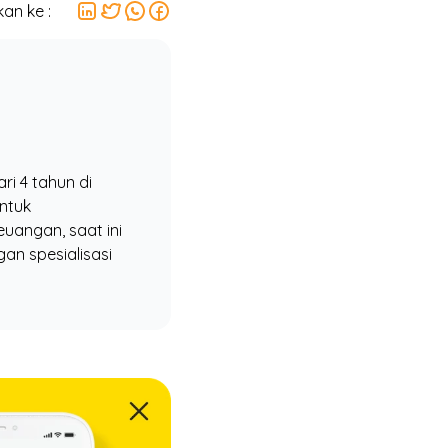
an ke :
i 4 tahun di
ntuk
uangan, saat ini
n spesialisasi