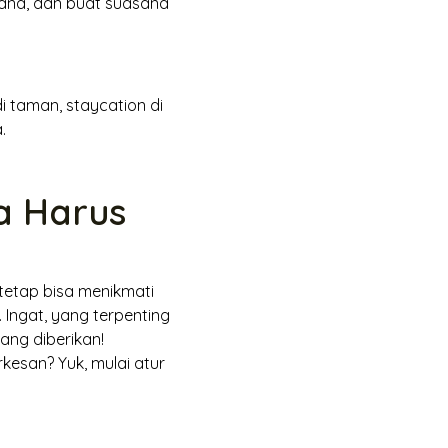
hana, dan buat suasana
di taman,
staycation
di
.
a Harus
tetap bisa menikmati
Ingat, yang terpenting
ang diberikan!
kesan? Yuk, mulai atur