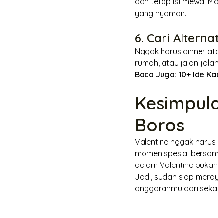
dan tetap istimewa. M
yang nyaman.
6. Cari Altern
Nggak harus
dinner
ata
rumah, atau jalan-jala
Baca Juga:
10+ Ide K
Kesimpul
Boros
Valentine nggak harus
momen spesial bersama
dalam Valentine bukan
Jadi, sudah siap mera
anggaranmu dari seka