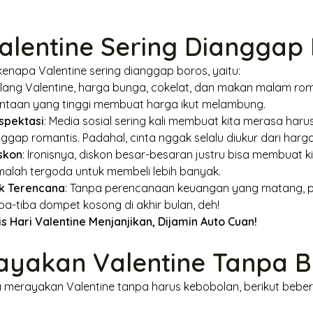
lentine Sering Dianggap
enapa Valentine sering dianggap boros, yaitu:
elang Valentine, harga bunga, cokelat, dan makan malam rom
mintaan yang tinggi membuat harga ikut melambung.
spektasi
: Media sosial sering kali membuat kita merasa ha
ap romantis. Padahal, cinta nggak selalu diukur dari harga
skon
: Ironisnya, diskon besar-besaran justru bisa membuat ki
malah tergoda untuk membeli lebih banyak.
k Terencana
: Tanpa perencanaan keuangan yang matang, p
Tiba-tiba dompet kosong di akhir bulan, deh!
nis Hari Valentine Menjanjikan, Dijamin Auto Cuan!
ayakan Valentine Tanpa B
 merayakan Valentine tanpa harus kebobolan, berikut bebera