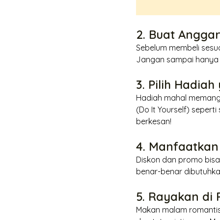
2. Buat Angga
Sebelum membeli sesua
Jangan sampai hanya k
3. Pilih Hadi
Hadiah mahal memang m
(
Do It Yourself
) seperti
berkesan!
4. Manfaatkan
Diskon dan promo bis
benar-benar dibutuhka
5. Rayakan di
Makan malam romantis 