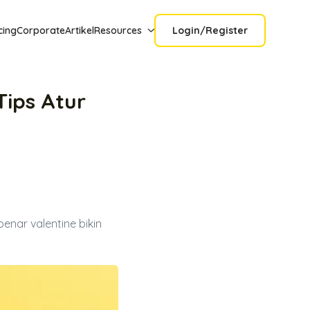
cing
Corporate
Artikel
Resources
Login/Register
Tips Atur
nar valentine bikin