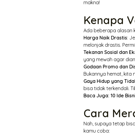
makna!
Kenapa Va
Ada beberapa alasan k
Harga Naik Drastis
: J
melonjak drastis. Per
Tekanan Sosial dan Ek
yang mewah agar diangg
Godaan Promo dan Di
Bukannya hemat, kita 
Gaya Hidup yang Tida
bisa tidak terkendali. 
Baca Juga:
10 Ide Bis
Cara Mer
Nah, supaya tetap bisa
kamu coba: