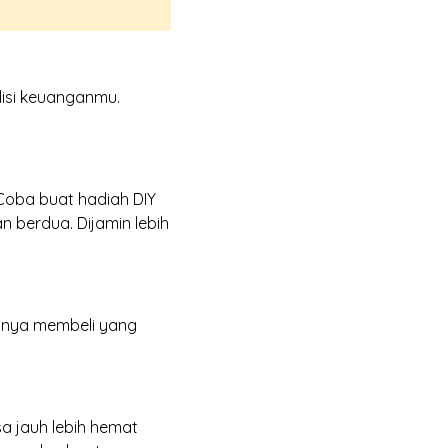
isi keuanganmu.
Coba buat hadiah DIY
n berdua. Dijamin lebih
anya membeli yang
a jauh lebih hemat