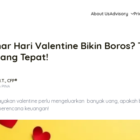
About Us
Advisory
Pri
r Hari Valentine Bikin Boros? 
ang Tepat!
T., CFP®
n PINA
ayakan valentine perlu mengeluarkan banyak uang, apakah be
 perencana keuangan!