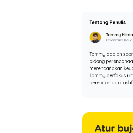
Tentang Penulis
Tommy Hilman
Perencana Keua
Tommy adalah seora
bidang perencanaan
merencanakan keuan
Tommy berfokus unt
perencanaan cashfl