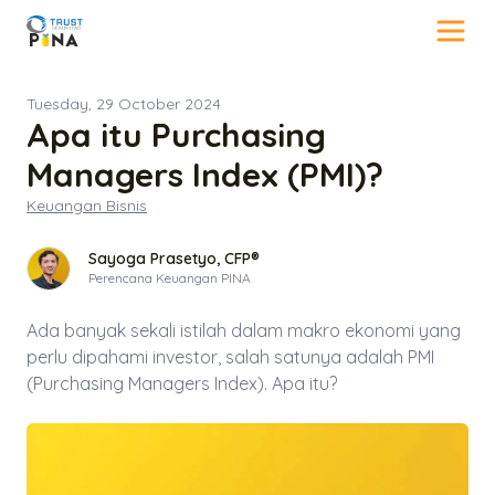
Tuesday, 29 October 2024
Apa itu Purchasing
Managers Index (PMI)?
Keuangan Bisnis
Sayoga Prasetyo, CFP®
Perencana Keuangan PINA
Ada banyak sekali istilah dalam makro ekonomi yang
perlu dipahami investor, salah satunya adalah PMI
(Purchasing Managers Index). Apa itu?