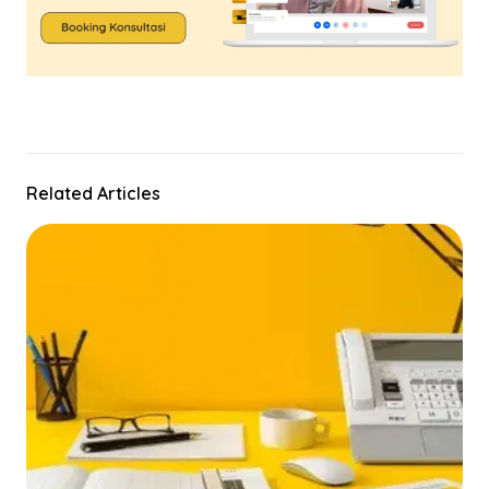
Related Articles