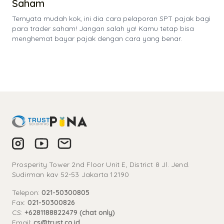
Saham
Ternyata mudah kok, ini dia cara pelaporan SPT pajak bagi
para trader saham! Jangan salah ya! Kamu tetap bisa
menghemat bayar pajak dengan cara yang benar.
Prosperity Tower 2nd Floor Unit E, District 8 Jl. Jend.
Sudirman kav 52-53 Jakarta 12190
Telepon:
021-50300805
Fax:
021-50300826
CS:
+6281188822479 (chat only)
Email:
cs@trust.co.id