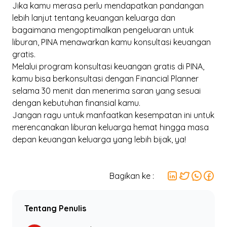
Jika kamu merasa perlu mendapatkan pandangan
lebih lanjut tentang keuangan keluarga dan
bagaimana mengoptimalkan pengeluaran untuk
liburan, PINA menawarkan kamu konsultasi keuangan
gratis.
Melalui program
konsultasi keuangan gratis
di PINA,
kamu bisa berkonsultasi dengan
Financial Planner
selama 30 menit dan menerima saran yang sesuai
dengan kebutuhan finansial kamu.
Jangan ragu untuk manfaatkan kesempatan ini untuk
merencanakan liburan keluarga hemat hingga masa
depan keuangan keluarga yang lebih bijak, ya!
Bagikan ke :
Tentang Penulis