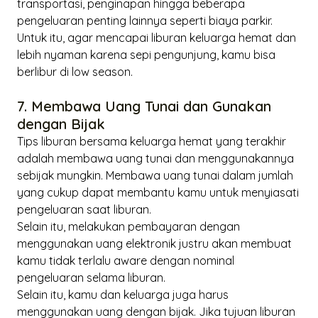
transportasi, penginapan hingga beberapa
pengeluaran penting lainnya seperti biaya parkir.
Untuk itu, agar mencapai liburan keluarga hemat dan
lebih nyaman karena sepi pengunjung, kamu bisa
berlibur di
low season
.
7. Membawa Uang Tunai dan Gunakan
dengan Bijak
Tips liburan bersama keluarga hemat yang terakhir
adalah membawa uang tunai dan menggunakannya
sebijak mungkin. Membawa uang tunai dalam jumlah
yang cukup dapat membantu kamu untuk menyiasati
pengeluaran saat liburan.
Selain itu, melakukan pembayaran dengan
menggunakan uang elektronik justru akan membuat
kamu tidak terlalu
aware
dengan nominal
pengeluaran selama liburan.
Selain itu, kamu dan keluarga juga harus
menggunakan uang dengan bijak. Jika tujuan liburan