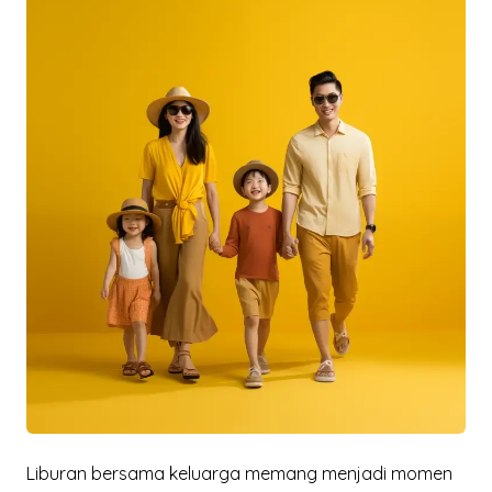
Liburan bersama keluarga memang menjadi momen